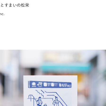
y くらしとすまいの松栄
nc.