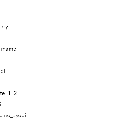
ery
_mame
el
te_1_2_
i
o_syoei