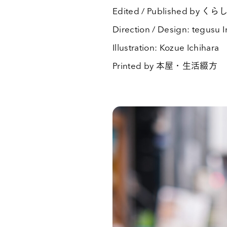
Edited / Published b
Direction / Design: tegusu I
Illustration: Kozue Ichihara
Printed by 本屋・生活綴方