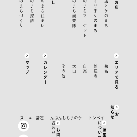
ケのまちづくり
ケのまち探訪
ケのまち住まい
ケのまち調査隊
ケのまちマーケット
つくり手ケのまち
お店とケのまち
マップ
カレンダー
エリアで見る
その他
大口
白楽
妙蓮寺
菊名
知
せ
お
ら
運営ニュース
ケのまちしんぶん
イベント
合
せ
に
て
お
問
い
わ
編
集
部
つ
い