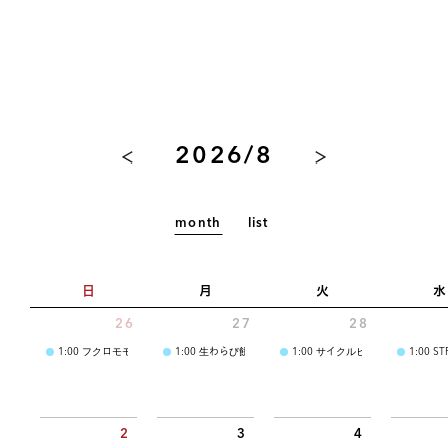
2026/8
month
list
日
月
火
水
26
27
28
1:00
フクロモモンガ研究所
1:00
生わらび餅｢絹空｣-kinura-
1:00
サイクルヒロ
1:00
ST
2
3
4