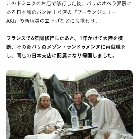
このドミニクのお店で修行した後、パリのオペラ界隈に
ある日本風のパン屋１号店の『ブーランジェリー
AKI』の新店舗の立上げなどにも携わり、
フランスで6年間修行したあと、1年かけて大陸を横
断、
その後
パリのメゾン・ランドゥメンヌに再就職
を
し、同店の
日本支店に配属になり帰国しました。