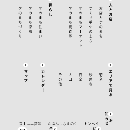
暮らし
人とお店
ケのまちづくり
ケのまち探訪
ケのまち住まい
ケのまち調査隊
ケのまちマーケット
つくり手ケのまち
お店とケのまち
マップ
カレンダー
エリアで見る
その他
大口
白楽
妙蓮寺
菊名
知
せ
お
ら
運営ニュース
ケのまちしんぶん
イベント