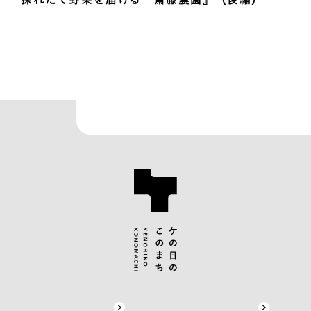
採れたて野菜を届ける『齋藤農園』（後編）