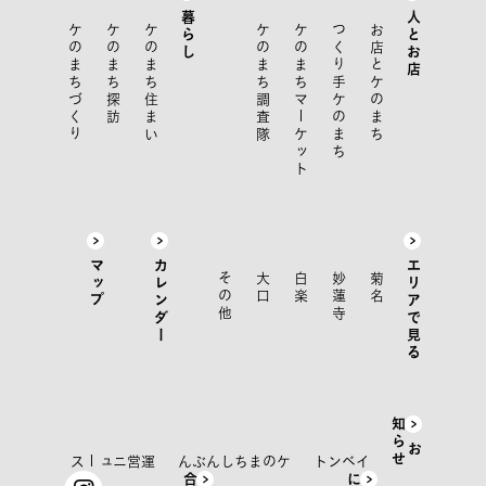
暮らし
人とお店
ケのまちづくり
ケのまち探訪
ケのまち住まい
ケのまち調査隊
ケのまちマーケット
つくり手ケのまち
お店とケのまち
マップ
カレンダー
エリアで見る
その他
大口
白楽
妙蓮寺
菊名
知
せ
お
ら
運営ニュース
ケのまちしんぶん
イベント