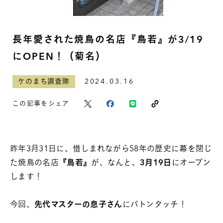
長年愛された焼鳥の名店『鳥若』が3/19
にOPEN！（菊名）
ケのまち調査隊
2024.03.16
この記事をシェア
昨年3月31日に、惜しまれながら58年の歴史に幕を閉じ
た焼鳥の名店
『鳥若』
が、なんと、
3月19日
にオープン
します！
今回、
先代マスターの息子さん
にバトンタッチ！