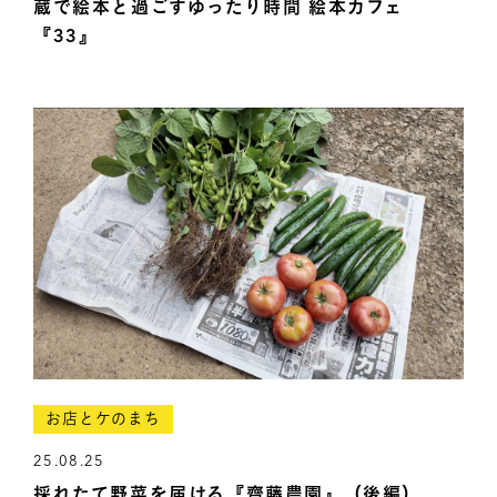
蔵で絵本と過ごすゆったり時間 絵本カフェ
『33』
お店とケのまち
25.08.25
採れたて野菜を届ける『齋藤農園』（後編）